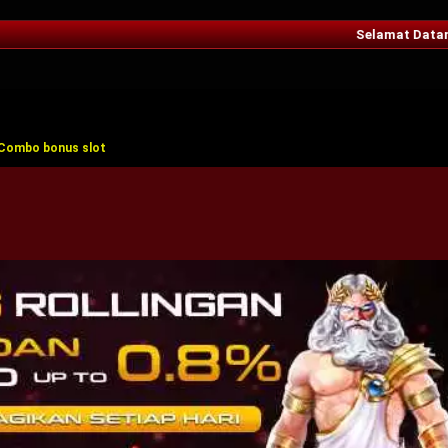
Selamat Datang di
Combo bonus slot