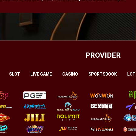
PROVIDER
SLOT
LIVE GAME
CASINO
SPORTSBOOK
LOT