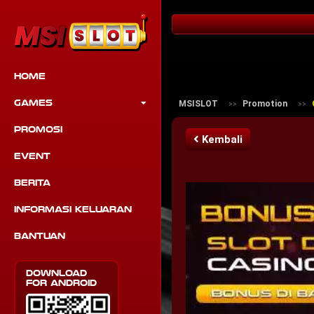
Home
Games
MSISLOT
Promotion
Promosi
Kembali
Event
Berita
Informasi Keluaran
Bantuan
Download
For Android